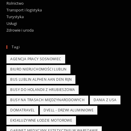
Rolnictwo
Transport i logistyka
Turystyka
Usługi
Zdrowie i uroda
Tagi
AGENCJA PRACY SOSNOWIEC
BIURO NIERUCHOMOŚCI LUBLIN
BUS LUBLIN ALPHEN AAN DEN RIJN
BUSY DO HOLANDII Z HRUBIESZOWA
BUSY NA TRASACH MIĘDZYNARODOWYCH
DANIA Z USA
DOMATRAVEL
DVELL - DRZWI ALUMINIOWE
EKSKLUZYWNE ŁODZIE MOTOROWE
GABINET MEDYCYNY ESTETYCZNEJ W WARSZAWIE