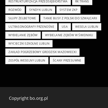
RESTRUKTURYZACJA PRZEDSIĘBIORSTWA
RK TRANS
ROZWÓD
SYNDYK LUBLIN
SYSTEM ZKP
SŁUPY ŻELBETOWE
TANIE BUSY Z POLSKI DO SZWAJCARII
ULTRASONOGRAFY PRZENOŚNE
USA
WESELA LUBLIN
WYBIELANIE ZĘBÓW
WYBIELANIE ZĘBÓW W ŚWIDNIKU
WYCIECZKI SZKOLNE LUBLIN
ZAKŁAD POGRZEBOWY GRODZISK MAZOWIECKI
ZESPÓŁ WESELNY LUBLIN
ŚCANY PRZESUWNE
Copyright bo.org.pl