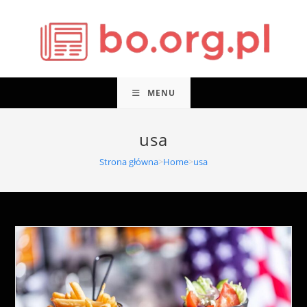
Skip
to
content
MENU
usa
Strona główna
>
Home
>
usa