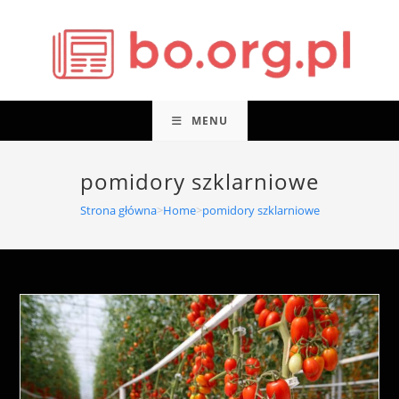
Skip
to
content
MENU
pomidory szklarniowe
Strona główna
>
Home
>
pomidory szklarniowe