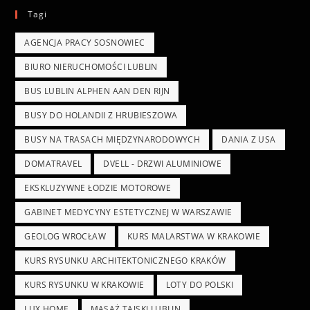
Tagi
AGENCJA PRACY SOSNOWIEC
BIURO NIERUCHOMOŚCI LUBLIN
BUS LUBLIN ALPHEN AAN DEN RIJN
BUSY DO HOLANDII Z HRUBIESZOWA
BUSY NA TRASACH MIĘDZYNARODOWYCH
DANIA Z USA
DOMATRAVEL
DVELL - DRZWI ALUMINIOWE
EKSKLUZYWNE ŁODZIE MOTOROWE
GABINET MEDYCYNY ESTETYCZNEJ W WARSZAWIE
GEOLOG WROCŁAW
KURS MALARSTWA W KRAKOWIE
KURS RYSUNKU ARCHITEKTONICZNEGO KRAKÓW
KURS RYSUNKU W KRAKOWIE
LOTY DO POLSKI
LUX HOME
MASAŻ TAJSKI LUBLIN