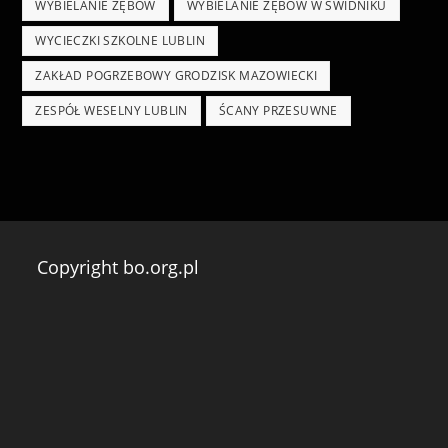
WYBIELANIE ZĘBÓW
WYBIELANIE ZĘBÓW W ŚWIDNIKU
WYCIECZKI SZKOLNE LUBLIN
ZAKŁAD POGRZEBOWY GRODZISK MAZOWIECKI
ZESPÓŁ WESELNY LUBLIN
ŚCANY PRZESUWNE
Copyright bo.org.pl