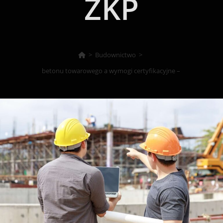
ZKP
>
Budownictwo
>
Producenci betonu towarowego a wymogi certyfikacyjne – system ZKP