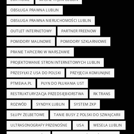
OBSŁUGA PRAWNA LUBLIN
OBSŁUGA PRAWNA NIERUCHOMOŚCI LUBLIN
OUTLET INTERNETOWY
PARTNER FREENOW
POMIDORY MALINOWE
POMIDORY SZKLARNIOWE
PRANIE TAPICERKI W WARSZAWIE
PROJEKTOWANIE STRON INTERNETOWYCH LUBLIN
PRZESYŁKI Z USA DO POLSKI
PRZYJĘCIA KOMUNIJNE
PTMEIAA.PL
PŁYN DO PŁUKANIA UST
RESTRUKTURYZACJA PRZEDSIĘBIORSTWA
RK TRANS
ROZWÓD
SYNDYK LUBLIN
SYSTEM ZKP
SŁUPY ŻELBETOWE
TANIE BUSY Z POLSKI DO SZWAJCARII
ULTRASONOGRAFY PRZENOŚNE
USA
WESELA LUBLIN