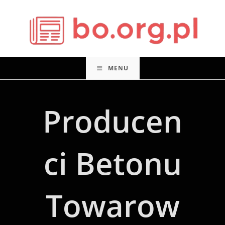
Skip
to
content
MENU
Producen
Ci Betonu
Towarow