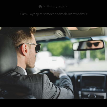
>
Motoryzacja
>
Bonito Cars – wynajem samochodów dla kierowców FreeNow