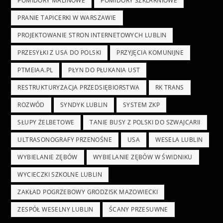
POMIDORY MALINOWE
POMIDORY SZKLARNIOWE
PRANIE TAPICERKI W WARSZAWIE
PROJEKTOWANIE STRON INTERNETOWYCH LUBLIN
PRZESYŁKI Z USA DO POLSKI
PRZYJĘCIA KOMUNIJNE
PTMEIAA.PL
PŁYN DO PŁUKANIA UST
RESTRUKTURYZACJA PRZEDSIĘBIORSTWA
RK TRANS
ROZWÓD
SYNDYK LUBLIN
SYSTEM ZKP
SŁUPY ŻELBETOWE
TANIE BUSY Z POLSKI DO SZWAJCARII
ULTRASONOGRAFY PRZENOŚNE
USA
WESELA LUBLIN
WYBIELANIE ZĘBÓW
WYBIELANIE ZĘBÓW W ŚWIDNIKU
WYCIECZKI SZKOLNE LUBLIN
ZAKŁAD POGRZEBOWY GRODZISK MAZOWIECKI
ZESPÓŁ WESELNY LUBLIN
ŚCANY PRZESUWNE