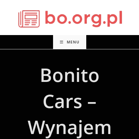
Skip
to
content
MENU
Bonito
Cars –
Wynajem