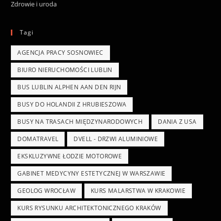
Zdrowie i uroda
Tagi
AGENCJA PRACY SOSNOWIEC
BIURO NIERUCHOMOŚCI LUBLIN
BUS LUBLIN ALPHEN AAN DEN RIJN
BUSY DO HOLANDII Z HRUBIESZOWA
BUSY NA TRASACH MIĘDZYNARODOWYCH
DANIA Z USA
DOMATRAVEL
DVELL - DRZWI ALUMINIOWE
EKSKLUZYWNE ŁODZIE MOTOROWE
GABINET MEDYCYNY ESTETYCZNEJ W WARSZAWIE
GEOLOG WROCŁAW
KURS MALARSTWA W KRAKOWIE
KURS RYSUNKU ARCHITEKTONICZNEGO KRAKÓW