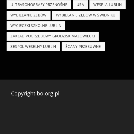
ULTRASONOGRAFY PRZENOŚNE
USA
WESELA LUBLIN
WYBIELANIE ZĘBÓW
WYBIELANIE ZĘBÓW W ŚWIDNIKU
WYCIECZKI SZKOLNE LUBLIN
ZAKŁAD POGRZEBOWY GRODZISK MAZOWIECKI
ZESPÓŁ WESELNY LUBLIN
ŚCANY PRZESUWNE
Copyright bo.org.pl