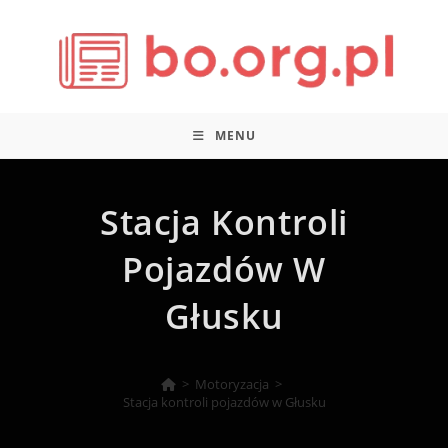
Skip
to
content
MENU
Stacja Kontroli
Pojazdów W
Głusku
>
Motoryzacja
>
Stacja kontroli pojazdów w Głusku