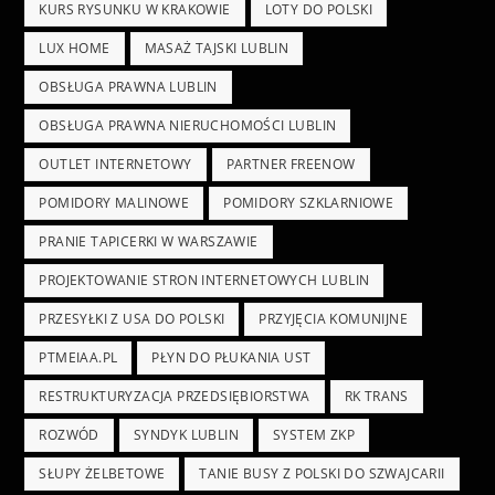
KURS RYSUNKU W KRAKOWIE
LOTY DO POLSKI
LUX HOME
MASAŻ TAJSKI LUBLIN
OBSŁUGA PRAWNA LUBLIN
OBSŁUGA PRAWNA NIERUCHOMOŚCI LUBLIN
OUTLET INTERNETOWY
PARTNER FREENOW
POMIDORY MALINOWE
POMIDORY SZKLARNIOWE
PRANIE TAPICERKI W WARSZAWIE
PROJEKTOWANIE STRON INTERNETOWYCH LUBLIN
PRZESYŁKI Z USA DO POLSKI
PRZYJĘCIA KOMUNIJNE
PTMEIAA.PL
PŁYN DO PŁUKANIA UST
RESTRUKTURYZACJA PRZEDSIĘBIORSTWA
RK TRANS
ROZWÓD
SYNDYK LUBLIN
SYSTEM ZKP
SŁUPY ŻELBETOWE
TANIE BUSY Z POLSKI DO SZWAJCARII