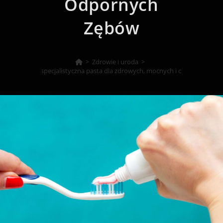
Odpornych
Zębów
>
Zdrowie i uroda
>
oth Mousse – specjalistyczna pasta dla zdrowych, mocnych i odpornych zę