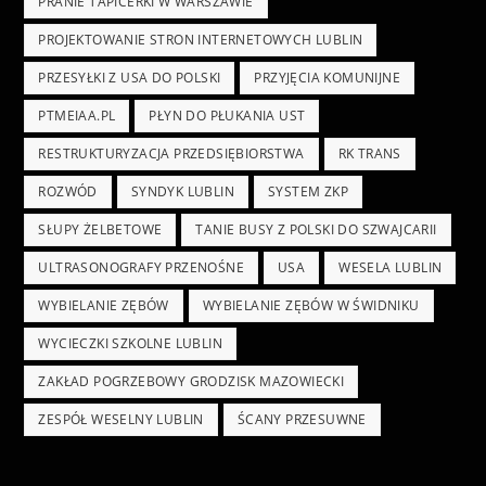
PRANIE TAPICERKI W WARSZAWIE
PROJEKTOWANIE STRON INTERNETOWYCH LUBLIN
PRZESYŁKI Z USA DO POLSKI
PRZYJĘCIA KOMUNIJNE
PTMEIAA.PL
PŁYN DO PŁUKANIA UST
RESTRUKTURYZACJA PRZEDSIĘBIORSTWA
RK TRANS
ROZWÓD
SYNDYK LUBLIN
SYSTEM ZKP
SŁUPY ŻELBETOWE
TANIE BUSY Z POLSKI DO SZWAJCARII
ULTRASONOGRAFY PRZENOŚNE
USA
WESELA LUBLIN
WYBIELANIE ZĘBÓW
WYBIELANIE ZĘBÓW W ŚWIDNIKU
WYCIECZKI SZKOLNE LUBLIN
ZAKŁAD POGRZEBOWY GRODZISK MAZOWIECKI
ZESPÓŁ WESELNY LUBLIN
ŚCANY PRZESUWNE