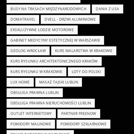
BUSY NA TRASACH MIĘDZYNARODOWYCH
DANIA Z USA
DOMATRAVEL
DVELL - DRZWI ALUMINIOWE
EKSKLUZYWNE ŁODZIE MOTOROWE
GABINET MEDYCYNY ESTETYCZNEJ W WARSZAWIE
GEOLOG WROCŁAW
KURS MALARSTWA W KRAKOWIE
KURS RYSUNKU ARCHITEKTONICZNEGO KRAKÓW
KURS RYSUNKU W KRAKOWIE
LOTY DO POLSKI
LUX HOME
MASAŻ TAJSKI LUBLIN
OBSŁUGA PRAWNA LUBLIN
OBSŁUGA PRAWNA NIERUCHOMOŚCI LUBLIN
OUTLET INTERNETOWY
PARTNER FREENOW
POMIDORY MALINOWE
POMIDORY SZKLARNIOWE