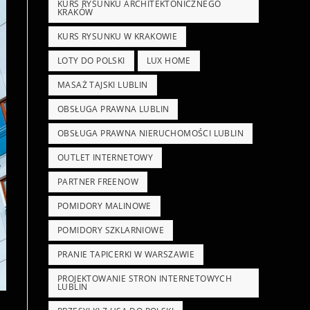
KURS RYSUNKU ARCHITEKTONICZNEGO
KRAKÓW
KURS RYSUNKU W KRAKOWIE
LOTY DO POLSKI
LUX HOME
MASAŻ TAJSKI LUBLIN
OBSŁUGA PRAWNA LUBLIN
OBSŁUGA PRAWNA NIERUCHOMOŚCI LUBLIN
OUTLET INTERNETOWY
PARTNER FREENOW
POMIDORY MALINOWE
POMIDORY SZKLARNIOWE
PRANIE TAPICERKI W WARSZAWIE
PROJEKTOWANIE STRON INTERNETOWYCH
LUBLIN