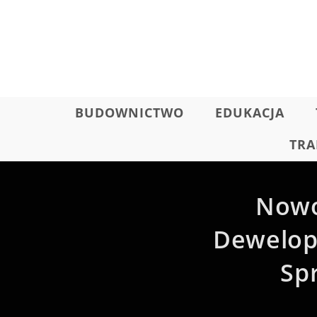
Skip
to
content
BUDOWNICTWO
EDUKACJA
TRA
Nowo
Dewelope
Sp