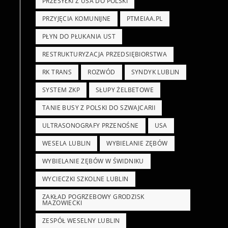
PRZESYŁKI Z USA DO POLSKI
PRZYJĘCIA KOMUNIJNE
PTMEIAA.PL
PŁYN DO PŁUKANIA UST
RESTRUKTURYZACJA PRZEDSIĘBIORSTWA
RK TRANS
ROZWÓD
SYNDYK LUBLIN
SYSTEM ZKP
SŁUPY ŻELBETOWE
TANIE BUSY Z POLSKI DO SZWAJCARII
ULTRASONOGRAFY PRZENOŚNE
USA
WESELA LUBLIN
WYBIELANIE ZĘBÓW
.
WYBIELANIE ZĘBÓW W ŚWIDNIKU
WYCIECZKI SZKOLNE LUBLIN
ZAKŁAD POGRZEBOWY GRODZISK
MAZOWIECKI
ZESPÓŁ WESELNY LUBLIN