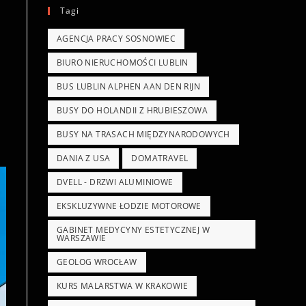
Tagi
AGENCJA PRACY SOSNOWIEC
BIURO NIERUCHOMOŚCI LUBLIN
BUS LUBLIN ALPHEN AAN DEN RIJN
BUSY DO HOLANDII Z HRUBIESZOWA
BUSY NA TRASACH MIĘDZYNARODOWYCH
DANIA Z USA
DOMATRAVEL
DVELL - DRZWI ALUMINIOWE
EKSKLUZYWNE ŁODZIE MOTOROWE
GABINET MEDYCYNY ESTETYCZNEJ W
WARSZAWIE
GEOLOG WROCŁAW
KURS MALARSTWA W KRAKOWIE