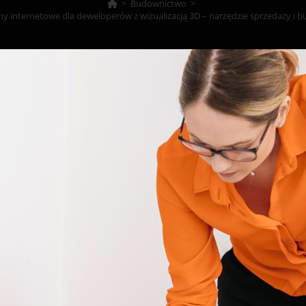
>
Budownictwo
>
 internetowe dla deweloperów z wizualizacją 3D – narzędzie sprzedaży i 