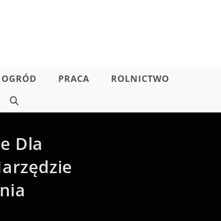
OGRÓD
PRACA
ROLNICTWO
TOGGLE
WEBSITE
e Dla
SEARCH
Narzędzie
nia