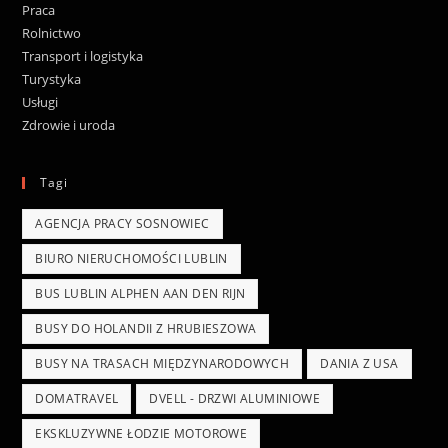
Praca
Rolnictwo
Transport i logistyka
Turystyka
Usługi
Zdrowie i uroda
Tagi
AGENCJA PRACY SOSNOWIEC
BIURO NIERUCHOMOŚCI LUBLIN
BUS LUBLIN ALPHEN AAN DEN RIJN
BUSY DO HOLANDII Z HRUBIESZOWA
BUSY NA TRASACH MIĘDZYNARODOWYCH
DANIA Z USA
DOMATRAVEL
DVELL - DRZWI ALUMINIOWE
EKSKLUZYWNE ŁODZIE MOTOROWE