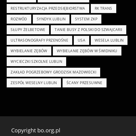
RESTRUKTURYZACJA PRZEDSIĘBIORSTWA
RK TRANS
ROZWÓD
SYNDYK LUBLIN
SYSTEM ZKP
SŁUPY ŻELBETOWE
TANIE BUSY Z POLSKI DO SZWAJCARII
ULTRASONOGRAFY PRZENOŚNE
USA
WESELA LUBLIN
WYBIELANIE ZĘBÓW
WYBIELANIE ZĘBÓW W ŚWIDNIKU
WYCIECZKI SZKOLNE LUBLIN
ZAKŁAD POGRZEBOWY GRODZISK MAZOWIECKI
ZESPÓŁ WESELNY LUBLIN
ŚCANY PRZESUWNE
Copyright bo.org.pl